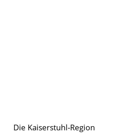
Ferien-
wohnungen
Weine
Weinbergs-
fahrten
Die Kaiserstuhl-Region