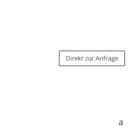
Unser kleiner Familienbetrieb bietet
neben den Ferienwohnungen eigenen
Wein und großartige Weinbergsfahrten
an.
Direkt zur Anfrage